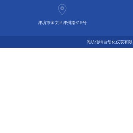
潍坊市奎文区潍州路619号
潍坊信特自动化仪表有限公