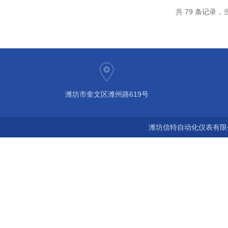
共 79 条记录，当
潍坊市奎文区潍州路619号
潍坊信特自动化仪表有限公