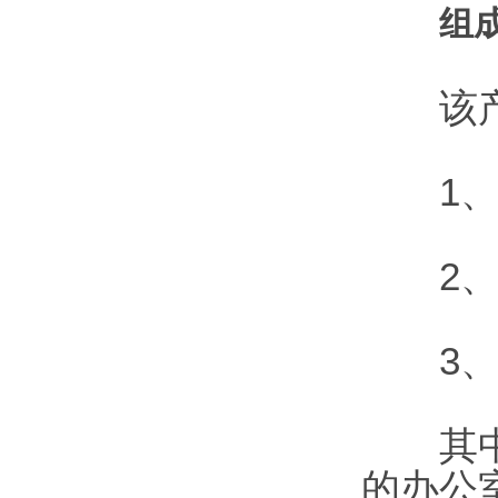
组
该产品
1、预
2、电
3、读
其中1
的办公