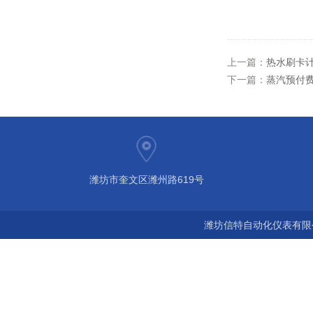
上一篇：
热水刷卡
下一篇：
蒸汽预付费
潍坊市奎文区潍州路619号
潍坊信特自动化仪表有限公