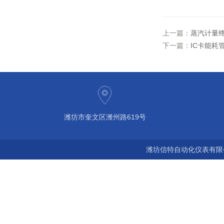
上一篇：
蒸汽计量
下一篇：
IC卡能耗
潍坊市奎文区潍州路619号
潍坊信特自动化仪表有限公