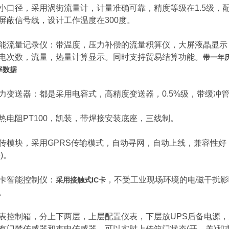
径，采用涡街流量计，计量准确可靠，精度等级在1.5级，配
屏蔽信号线，设计工作温度在300度。
量记录仪：带温度，压力补偿的流量积算仪，大屏液晶显示，测
电次数，流量，热量计算显示。同时支持贸易结算功能。
带一年
率数据
送器：都是采用电容式，高精度变送器，0.5%级，带缓冲
阻PT100，凯装，带焊接安装底座，三线制。
块，采用GPRS传输模式，自动寻网，自动上线，兼容性好，带RS
等)。
卡智能控制仪：
，不受工业现场环境的电磁干扰影
采用接触式IC卡
。
制箱，分上下两层，上层配置仪表，下层放UPS后备电源，
有门禁传感器和市电传感器，可以实时上传箱门状态(开，关)和市