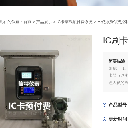
现在的位置：
首页
>
产品展示
>
IC卡蒸汽预付费系统
>
水资源预付费控
IC刷
简要描述
组成： 1
卡器（含充
理人员的
产品型号
更新时间