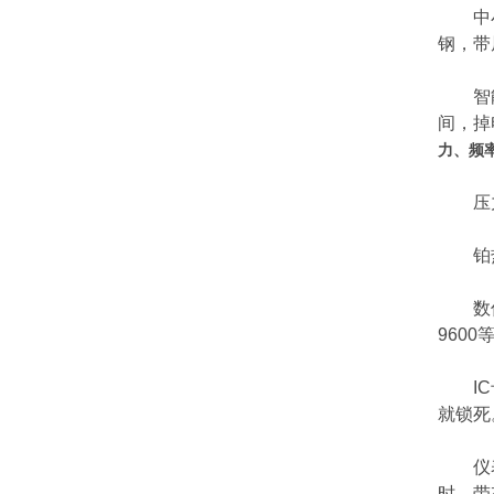
中小口
钢，带
智能流
间，掉
力、频
压力变
铂热电
数传模
9600
IC
就锁死
仪表控
时，带