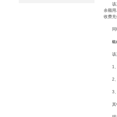
该产品
余额用
收费充
同时该
组
该产
1、
2、电
3、读
其中1
现场