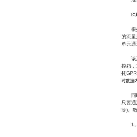
I
根据热
的流量
单元通
该系统
控箱，
托GP
时数据
同时主
只要通
等)、
1、此