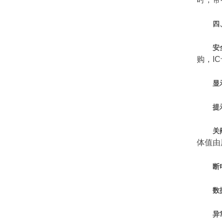
四
安
购，I
显
提
关
体值由
断
数
异