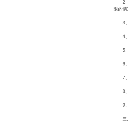
2、系
限的情
3、该
4、该
5、为
6、该
7、该
8、该
9、同
三