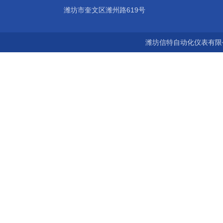
潍坊市奎文区潍州路619号
潍坊信特自动化仪表有限公