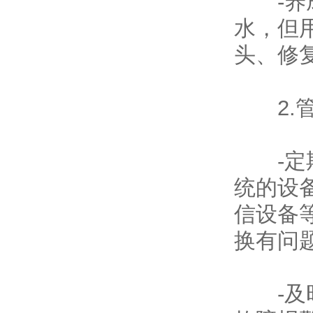
-养成
水，但
头、修
2.管
-定期
统的设
信设备
换有问
-及时