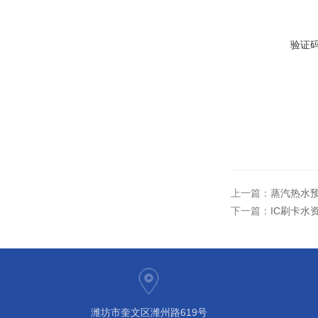
验证
上一篇：
蒸汽热水预
下一篇：
IC刷卡水
潍坊市奎文区潍州路619号