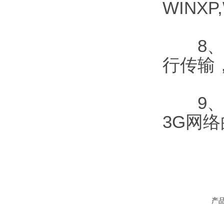
WINX
8、该
行传输
9、同
3G网
产