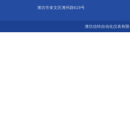
潍坊市奎文区潍州路619号
潍坊信特自动化仪表有限公