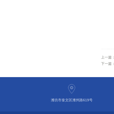
上一篇
下一篇
潍坊市奎文区潍州路619号