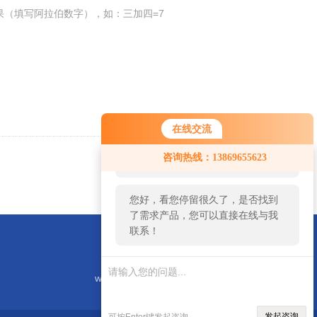
果（填写阿拉伯数字），如：三加四=7
在线交流
您好！欢迎前来咨询，很高兴为您
咨询热线：13869655623
服务，请问您要咨询什么问题呢？
返回
您好，看您停留很久了，是否找到
了需求产品，您可以直接在线与我
联系！
weifangxinte@163.com
发起咨询