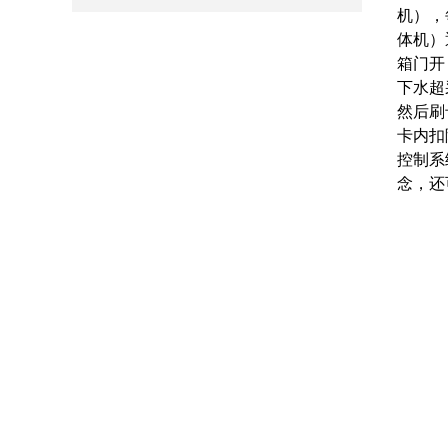
机），
体机）
箱门开
下水超
然后刷
卡内扣
控制系
念，还