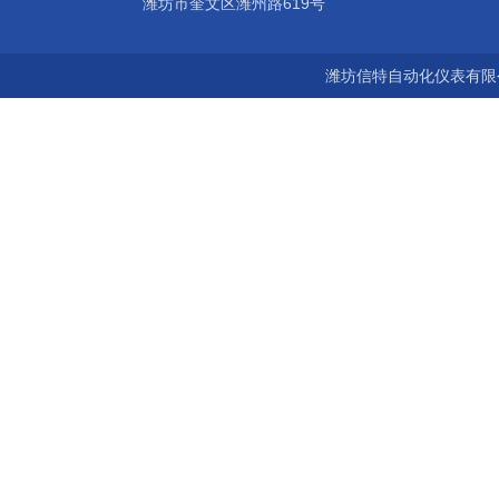
潍坊市奎文区潍州路619号
潍坊信特自动化仪表有限公