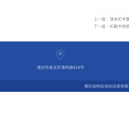
上一篇：
清水IC卡
下一篇：
IC刷卡供
潍坊市奎文区潍州路619号
潍坊信特自动化仪表有限公