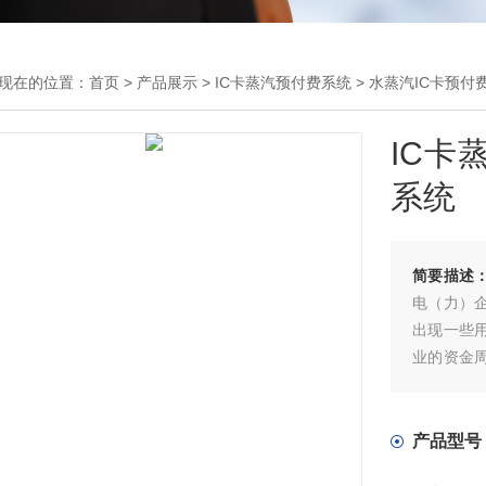
现在的位置：
首页
>
产品展示
>
IC卡蒸汽预付费系统
>
水蒸汽IC卡预付
IC卡
系统
简要描述
电（力）
出现一些
业的资金
上情况而
IC卡蒸汽
卡，支持
产品型号
式，多种