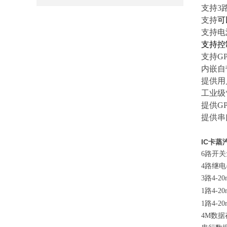
支持3
支持
可
支持电
支持控
支持
G
内嵌
自
提供用
工业级
提供G
提供串
IC卡
6路开
4路继电
3路4-
1路4-
1路4-
4M数