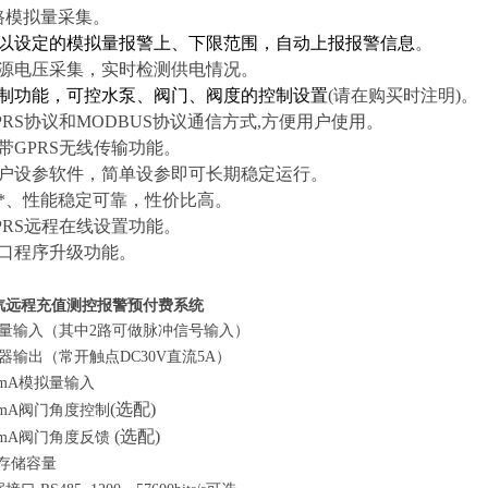
路模拟量采集。
以设定的模拟量报警上、下限范围，自动上报报警信息
。
源电压采集，实时检测供电情况。
制功能，可控水泵、阀门、阀度的控制设置
(
请在购买时注明
)。
PRS协议和MODBUS协议通信方式,方便用户使用。
带GPRS无线传输功能。
户设
参
软件
，简单设参即可长期稳定运行。
*、性能稳定可靠
，性价比高。
PRS远程在线设置功能。
口程序升级功能。
蒸汽远程充值测控报警预付费系统
关量输入（其中2路可做脉冲信号输入）
器输出（常开触点DC30V直流5A）
20mA模拟量输入
(选配)
20mA阀门角度控制
(选配)
20mA阀门角度反馈
据存储容量