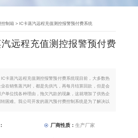
费控制箱
> IC卡蒸汽远程充值测控报警预付费系统
蒸汽远程充值测控报警预付费
：
IC卡蒸汽远程充值测控报警预付费系统现目前，大多数热
企业在销售蒸汽时，都是先供汽，再每月结算回款，但是会
用户单位找各种理由，拖欠汽款的现象，这就增加了供热企
周转困难。我公司开发的蒸汽预付费控制系统是为了解决以
推出的产品。
预付费控制终端 （本文简称预付费终端）,采用非接触式IC
自动预付费计算功能，全中文液晶显示，多种耗能计算方
：
厂商性质：
生产厂家
控制方式。