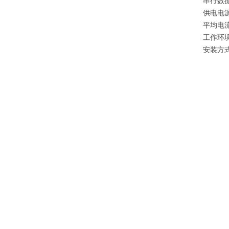
串行数据接
供电电源：
平均电流
工作环境
安装方