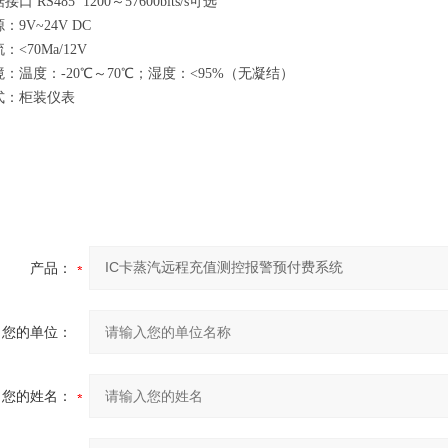
口 RS485 1200
～57600bits/s可选
9V~24V DC
：<70
Ma
/12V
：温度：-20
℃～70℃；湿度：<95%
（无凝结）
式：柜装仪表
产品：
您的单位：
您的姓名：