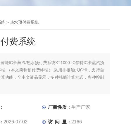
系统
> 热水预付费系统
预付费系统
：
智能IC卡蒸汽/热水预付费系统XT1000-IC信特IC卡蒸汽预
端 （本文简称预付费终端）,采用非接触式IC卡，支持自
计算功能，全中文液晶显示，多种耗能计算方式，多种控制
自动上报已充值提醒，余额不足自动提醒。欠费自动关闭。
充值业务。
电力自动化、工业监控、农业、油田、水利、热力等行业的
：
厂商性质：
生产厂家
用，利用GPRS网络平台可实现数据信息多中心的传输
：
2026-07-02
访 问 量：
2166