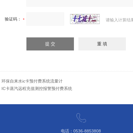
验证码：
请输入计算结
：
环保自来水ic卡预付费系统流量计
：
IC卡蒸汽远程充值测控报警预付费系统
电话：0536-8853808