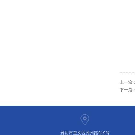
上一篇
下一篇
潍坊市奎文区潍州路619号