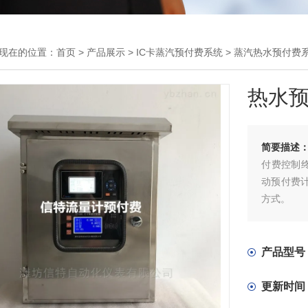
现在的位置：
首页
>
产品展示
>
IC卡蒸汽预付费系统
>
蒸汽热水预付费
热水
简要描述
付费控制终
动预付费
方式。
用户充值
支持远程
主要针对
产品型号
能源计费应
更新时间