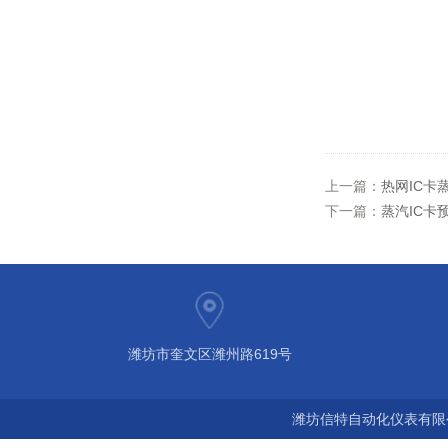
上一篇：
热网IC卡
下一篇：
蒸汽IC卡
潍坊市奎文区潍州路619号
潍坊信特自动化仪表有限公