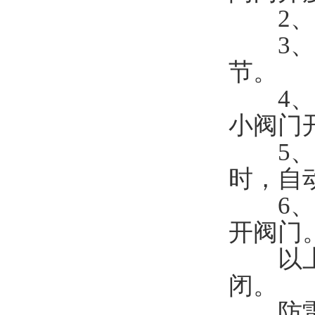
2
3
节
4
小阀门
5
时，自
6
开阀门
以上功
闭。
防雷