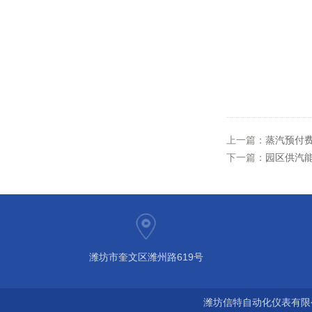
上一篇：
蒸汽预付
下一篇：
园区供汽能
潍坊市奎文区潍州路619号
潍坊信特自动化仪表有限公