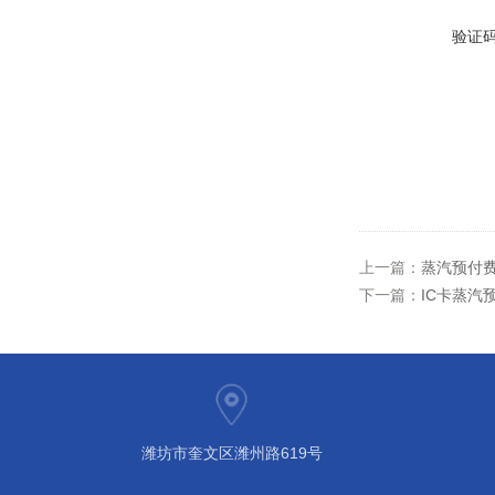
验证
上一篇：
蒸汽预付
下一篇：
IC卡蒸汽
潍坊市奎文区潍州路619号