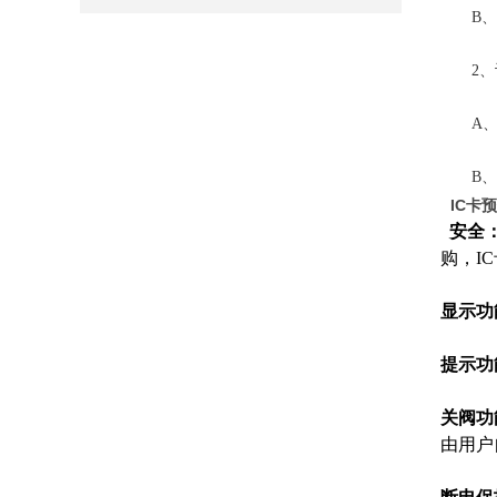
B、智
2、计
A、充
B、台
IC卡
安全
购，
IC
显示功
提示功
关阀功
由用户