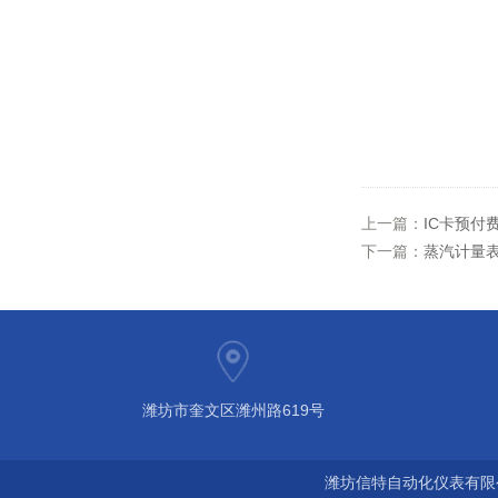
上一篇：
IC卡预付
下一篇：
蒸汽计量
潍坊市奎文区潍州路619号
潍坊信特自动化仪表有限公