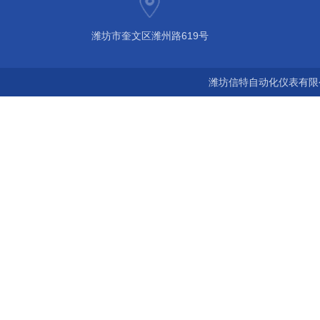
潍坊市奎文区潍州路619号
潍坊信特自动化仪表有限公