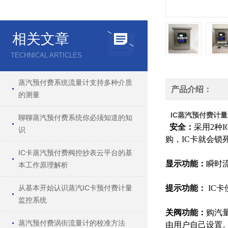
相关文章
TECHNICAL ARTICLES
蒸汽预付费系统流量计支持多种介质
产品介绍：
的测量
IC蒸汽预付费计
聊聊蒸汽预付费系统你必须知道的知
安全：
采用
2
种
识
购，
IC
卡就会锁
IC卡蒸汽预付费阀控抄表云平台的基
显示功能：
瞬时
本工作原理解析
从基本开始认识蒸汽IC卡预付费计量
提示功能：
IC
监控系统
关阀功能：
购汽
蒸汽预付费涡街流量计的校准方法
由用户自己设置