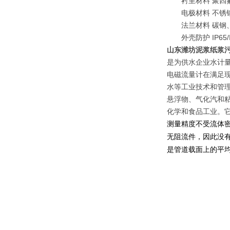
衬里材料 聚四氟
电极材料 不锈钢
法兰材料 碳钢
外壳防护 IP65/IP6
山东潍坊泥浆纸浆
是为供水企业水计
电磁流量计在满足
水等工业技术和管
悬浮物、气化汽和
化学和食品工业。
测量精度不受流体
无阻流件，因此没
是管道载面上的平