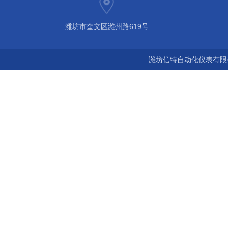
潍坊市奎文区潍州路619号
潍坊信特自动化仪表有限公