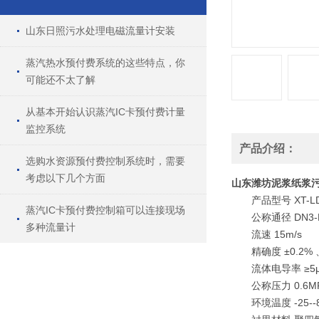
山东日照污水处理电磁流量计安装
蒸汽热水预付费系统的这些特点，你
可能还不太了解
从基本开始认识蒸汽IC卡预付费计量
监控系统
产品介绍：
选购水资源预付费控制系统时，需要
考虑以下几个方面
山东潍坊泥浆纸浆
产品型号 XT-L
蒸汽IC卡预付费控制箱可以连接现场
公称通径 DN3-D
多种流量计
流速 15m/s
精确度 ±0.2% 、
流体电导率 ≥5μs
公称压力 0.6MP
环境温度 -25--