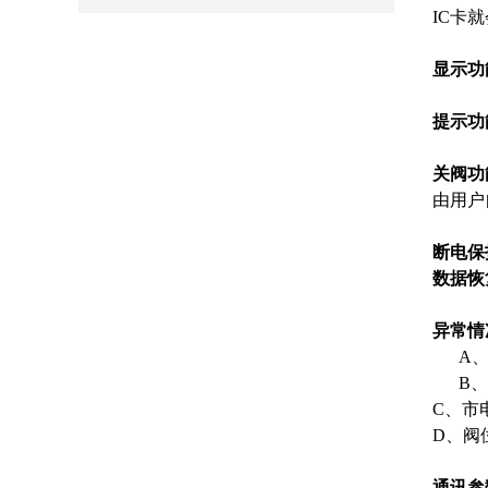
IC
卡就
显示功
提示功
关阀功
由用户
断电保
数据恢
异常情
A、根
B、预
C、市
D、阀
通讯参