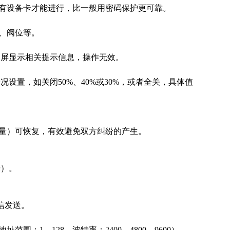
有设备卡才能进行，比一般用密码保护更可靠。
、阀位等。
晶屏显示相关提示信息，操作无效。
设置，如关闭50%、40%或30%，或者全关，具体值
量）可恢复，有效避免双方纠纷的产生。
）。
信发送。
地址范围：1
—
128，波特率：2400、4800、9600）。