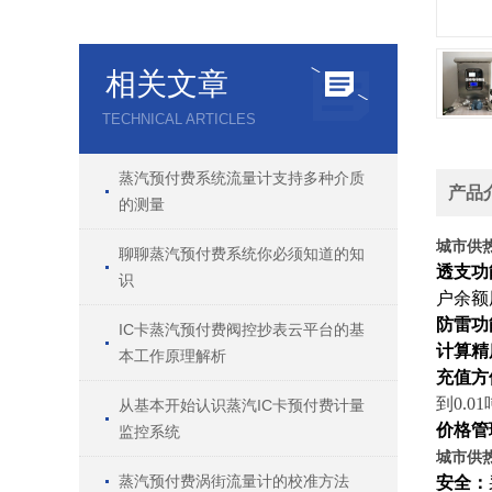
相关文章
TECHNICAL ARTICLES
蒸汽预付费系统流量计支持多种介质
产品
的测量
城市供
聊聊蒸汽预付费系统你必须知道的知
透支功
识
户余额
防雷功
IC卡蒸汽预付费阀控抄表云平台的基
计算精
本工作原理解析
充值方
到0.0
从基本开始认识蒸汽IC卡预付费计量
价格管
监控系统
城市供
蒸汽预付费涡街流量计的校准方法
安全：