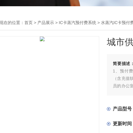
现在的位置：
首页
>
产品展示
>
IC卡蒸汽预付费系统
>
水蒸汽IC卡预付
城市供
简要描述
1、预付
（含充值软
员的办公
（温度、
计量出来
产品型号
更新时间