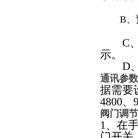
B、预
C、市
示。
D、阀
通讯参
据需要
48
阀门调
1、在
门开关