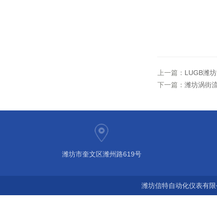
上一篇：
LUGB潍
下一篇：
潍坊涡街
潍坊市奎文区潍州路619号
潍坊信特自动化仪表有限公