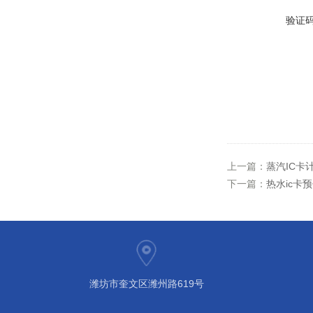
验证
上一篇：
蒸汽IC卡
下一篇：
热水ic卡
潍坊市奎文区潍州路619号