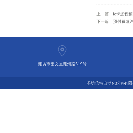
上一篇：
ic卡远程
下一篇：
预付费蒸
潍坊市奎文区潍州路619号
潍坊信特自动化仪表有限公