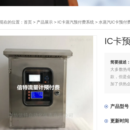
现在的位置：
首页
>
产品展示
>
IC卡蒸汽预付费系统
>
水蒸汽IC卡预付
IC卡
简要描述
大多数热
款，但是
加了供热
为了解决
（力）企
蒸汽（高
产品型号
时续费
更新时间