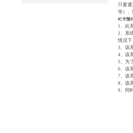
只要通
等）、
IC卡
1、
此
2、
系
情况下
3、
该
4、
该
5、
为
6、
该
7、
该
8、
该
9、同