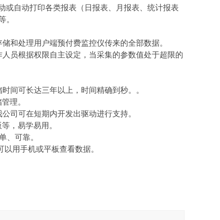
手动或自动打印各类报表（日报表、月报表、统计报表
等。
存储和处理用户
端预付费监控仪
传来的全部数据。
作人员根据权限自
主
设定，当采集的参数值处于超限的
储时间可长达
三
年以上，时间精确到秒。
。
储管理。
我公司
可在短期内开发出驱动进行支持。
版
等，易学易用。
简单、可靠。
可以用手机或平板查看数据。