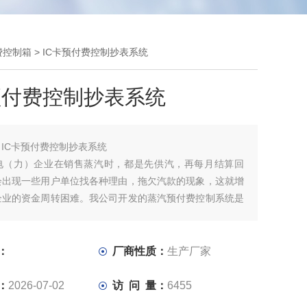
费控制箱
> IC卡预付费控制抄表系统
预付费控制抄表系统
：
IC卡预付费控制抄表系统
电（力）企业在销售蒸汽时，都是先供汽，再每月结算回
会出现一些用户单位找各种理由，拖欠汽款的现象，这就增
企业的资金周转困难。我公司开发的蒸汽预付费控制系统是
以上情况而推出的产品。 该产品的使用，解决了热电
业以上问题，用汽单位必须提前交费充值后，才能开阀使用
温水），而且必须在余额用尽之前，进行续费充值，如不及
：
厂商性质：
生产厂家
：
2026-07-02
访 问 量：
6455