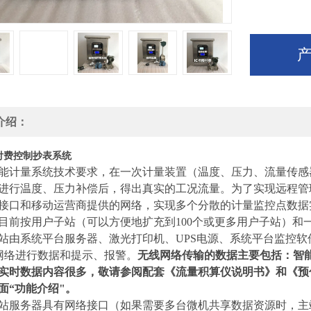
介绍：
预付费控制抄表系统
能计量系统技术要求，在一次计量装置（温度、压力、流量传感
进行温度、压力补偿后，得出真实的工况流量。为了实现远程管
接口
和移动运营商提供的网络，实现多个分散的计量监控点
数据
目前按
用户子站（可以方便地扩充到
100
个
或更多
用户子站）和
站由
系统平台服务器
、激光打印机、UPS电源、
系统平台
监控软
S网络进行数据和
提示、
报警。
无线网络传输的数据主要包括：智
实时数据内容很多，敬请参阅配套《流量积算仪说明书》和《预
面“功能介绍"。
站
服务器
具有网络接口（如果需要多台微机共享数据资源时，主