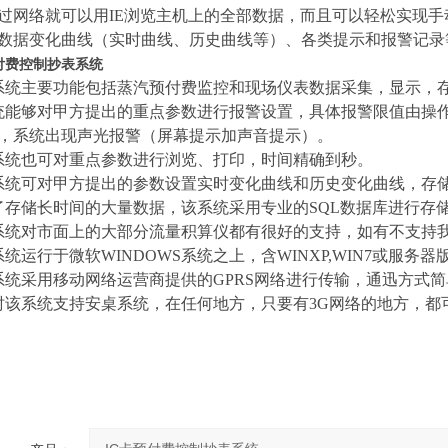
过网络就可
以
用IE浏览主机上的全部数据，而且可以轻松实现
数据变化曲线（实时曲线、历史曲线等）、各类
提示和
报警记录
预付费控制抄表系统
系统主要功能包括
蒸汽预付费监控和
现场仪表数据采集，显示，
统能够对甲方提出的重点参数进行报警设置，具体报警限值由操
，系统出现声光报警（屏幕提示加声音提示）。
系统也可对重点参数进行浏览、打印，时间精确到秒。
系统可对甲方提出的参数设置实时变化曲线和历史变化曲线，存
了存储长时间的大量数据，该系统采用专业的SQL数据库进行存
系统对市面上的大部分
流量积算仪
都有很好的支持，
如有不支持
系统运行于微软WINDOWS系统之上，含
WINXP,WIN7
或
服务器
系统采用移动网络运营商提供的GPRS网络进行传输，通迅方式
时该系统支持安桌系统，在任何地方，只要有3G网络的地方，都