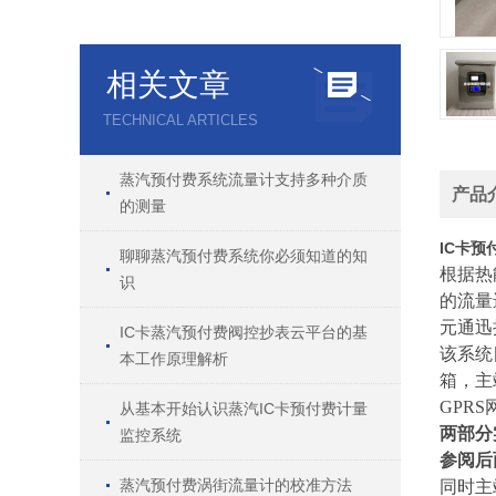
相关文章
TECHNICAL ARTICLES
蒸汽预付费系统流量计支持多种介质
产品
的测量
IC卡
聊聊蒸汽预付费系统你必须知道的知
根据热
识
的流量
元
通迅
IC卡蒸汽预付费阀控抄表云平台的基
该系统
本工作原理解析
箱
，主
GPR
从基本开始认识蒸汽IC卡预付费计量
两部分
监控系统
参阅后
蒸汽预付费涡街流量计的校准方法
同时主