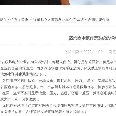
现在的位置：
首页
>
新闻中心
> 蒸汽热水预付费系统的详细功能介绍
蒸汽热水预付费系统的详
发布日期：2020-11-02 浏览
数热电力企业在销售蒸汽时，都是先供汽，再每月结算回款，但是会出
热企业的资金周转困难。而蒸汽热水预付费系统是为了解决以上情况而推
蒸汽热水预付费系统
功能介绍：
各热用户的阀门状态、开箱状态、瞬时流量、压力、 温度、累积流量等
时以蓝色显示，参数超限、告、出故障时显示红色并闪烁显示，同步发出
在同一坐标下实时显示流量、压力、温度、密度、差压、频率各项实时历
直观大方，利于分析数据；
无线抄表系统可通过前端网页直接增加用热客户，操作方便快捷，按编号
量设备维护信息，方便管理人员查询仪表的历史和现状；