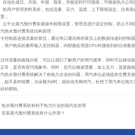
自动生成日、月报、年报、报表，并能实时打印报表，可根据热力公司
热用户管理资料系统，包括流量、压力、温度、上下限报设定、仪表现在
设置；
云平台蒸汽预付费多级操作权限设置，管理员进行设定控制，防止不同
热水预付费系统结构原理：
卡控制器连接流量积算仪，通过串口通讯将积算仪上的数据传递到控制器。
，用户购买的量即输入至控制器，内部微处理器CPU对接收到的仪表数据
对流量的曲线分析，可以让我们了解用户的用汽规率，同时可以移动鼠
不正常，是否有窃汽现象等。同时，也可以根据需要，加上压力，温度曲
热水预付费系统解决了热电力企业的问题，用汽单位必须提前交费充值
值，如不及时续费，当余额为0时，就自动关阀停汽，杜绝了用汽单位拖欠
良好的帮助。
：
热水预付费系统有利于热力行业的现代化管理
：
安装蒸汽预付费系统有什么作用？