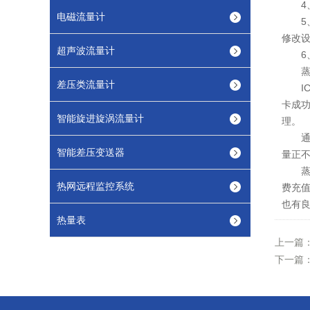
4、
电磁流量计
5、
修改
超声波流量计
6、
蒸汽
差压类流量计
IC
卡成功
智能旋进旋涡流量计
理。
通过
智能差压变送器
量正
蒸汽
热网远程监控系统
费充
也有
热量表
上一篇
下一篇