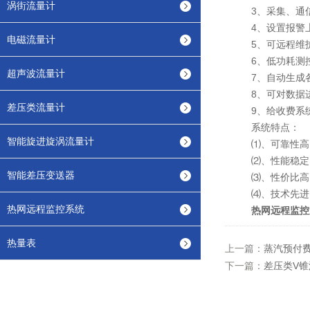
涡街流量计
3、采集、通信
4、设置报警上
电磁流量计
5、可远程维护
6、低功耗测控
超声波流量计
7、自动生成各
8、可对数据进
差压类流量计
9、给收费系统
系统特点：
智能旋进旋涡流量计
⑴、可靠性高：
⑵、性能稳定：
智能差压变送器
⑶、性价比高：
⑷、技术先进：
热网远程监控系统
热网远程监控
热量表
上一篇：
蒸汽预付
下一篇：
差压类V锥