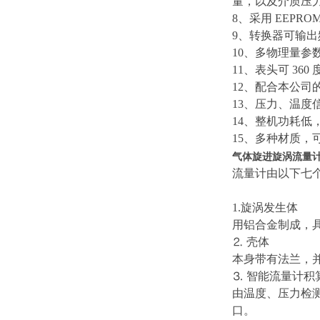
量，以及介质压
8、采用 EEPR
9、转换器可输出频
10、多物理量参
11、表头可 36
12、配合本公司
13、压力、温度
14、整机功耗低
15、多种材质，
气体旋进旋涡流量
流量计由以下七
1.旋涡发生体
用铝合金制成，
⒉ 壳体
本身带有法兰，
⒊ 智能流量计积
由温度、压力检
口。