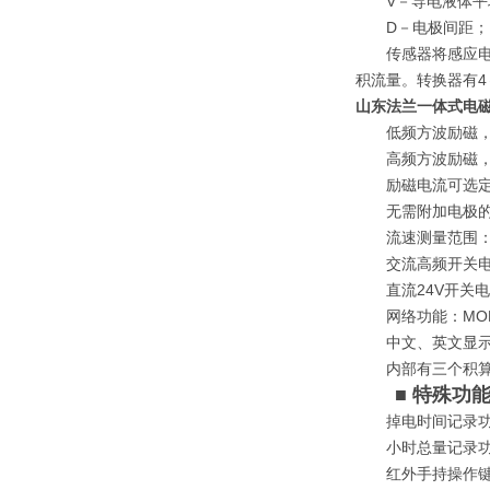
V－导电液体平
D－电极间距；
传感器将感应电势
积流量。转换器有4
山东法兰一体式电
低频方波励磁，励磁
高频方波励磁，励
励磁电流可选定为12
无需附加电极的空
流速测量范围：0.1
交流高频开关电源，电
直流24V开关电源，
网络功能：MODB
中文、英文显示方
内部有三个积算器
■ 特殊功
掉电时间记录功能
小时总量记录功能
红外手持操作键盘