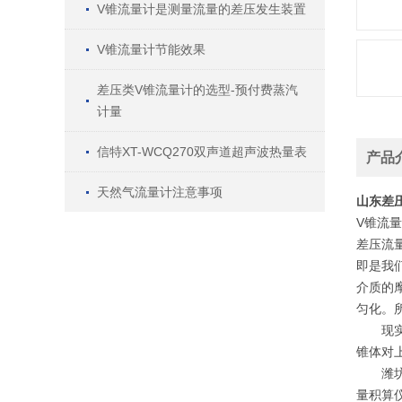
V锥流量计是测量流量的差压发生装置
V锥流量计节能效果
差压类V锥流量计的选型-预付费蒸汽
计量
信特XT-WCQ270双声道超声波热量表
产品
天然气流量计注意事项
山东差
V锥流
差压流
即是我
介质的
匀化。
现实中
锥体对
潍坊信
量积算