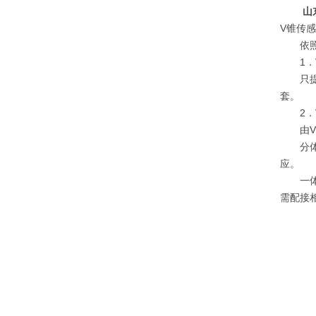
山
V锥传
依照用
1．V
只提供
套。
2．V
由V锥
分体型
应。
一体型
需配接