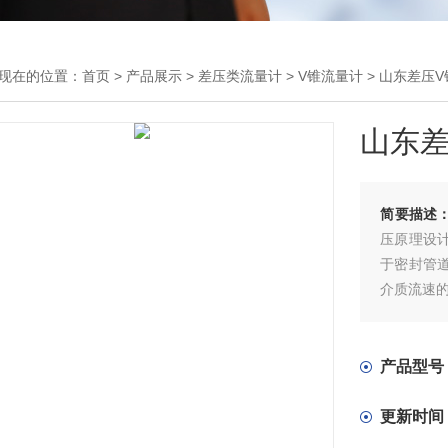
现在的位置：
首页
>
产品展示
>
差压类流量计
>
V锥流量计
> 山东差压
山东差
简要描述
压原理设
于密封管
介质流速
通过锥体的
形流量计
计的两个
产品型号
更新时间