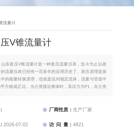
V锥流量计
压V锥流量计
：
山东差压V锥流量计是一种差压流量仪表，迄今为止以差
计的流量仪表已经有一百多年的应用历史了。差压原理是基
道中的能量转换原理，也就是说对稳定流体，流量与管道中
的平方根成正比。当介质接近锥体时，其压力为P1，在介质
截流区时，速度增大，压力降低为P2，P1和P2都通过锥
的取压口引到差压变送器上，当流速发生变化时，锥形流量
取压口之间的差压值会增大或缩小。
：
厂商性质：
生产厂家
：
2026-07-02
访 问 量：
4821