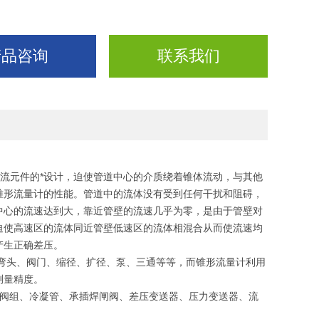
产品咨询
联系我们
流元件的*设计，迫使管道中心的介质绕着锥体流动，与其他
锥形流量计的性能。管道中的流体没有受到任何干扰和阻碍，
中心的流速达到大，靠近管壁的流速几乎为零，是由于管壁对
迫使高速区的流体同近管壁低速区的流体相混合从而使流速均
产生正确差压。
弯头、阀门、缩径、扩径、泵、三通等等，而锥形流量计利用
测量精度。
阀组、冷凝管、承插焊闸阀、差压变送器、压力变送器、流