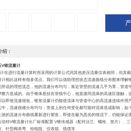
介绍：
压V锥流量计
量计在进行流量计算时所采用的计算公式同其他差压流量仪表相同，但其截
量计相比这样有很多优点。我们可以借助理想状态流速曲线分布图来理解
们所说的理想流态，他的流速分布均匀，靠近管壁的流速几乎为零，管道
摩擦力造成的。由于锥体悬挂在管线中心，他直接同流体的高速区接触，
所以即使流速很低，锥形流量计仍能使流体与管道中心的高流速连续作用
，流速很难分布均匀，管道上的任何变化都可能对流体造成影响，如:
上游的流速分布曲线重新进行塑造，即使在极为恶劣的情况下，仍能保证
特V锥流量计出厂标准配置:V锥传感器（配对法兰、螺栓、垫片）、三
仪、针型阀表弯、铂电阻、仪表箱、线缆等