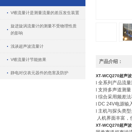
V锥流量计是测量流量的差压发生装置
旋进旋涡流量计的测量不受物理性质
的影响
浅谈超声波流量计
V锥流量计节能效果
产品介绍：
静电对仪表元器件的危害及防护
XT-WCQ270超声
l
全系列产品流量
l
支持多声道测量
l
综合采用频差法
l
DC 24V
电源
输
l
主机与探头类型
人机界面丰富，
XT-WCQ270超声